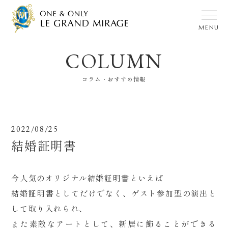
COLUMN
ブランドメッセージ
ブライダルフェア
コラム・おすすめ情報
ウェディングレポート
料金プラン
チャペル
披露宴・ガーデン
2022/08/25
料理・デザート
クリエイター
結婚証明書
コラム・おすすめ情報
特典・プレゼント
今人気のオリジナル結婚証明書といえば
家族婚＆
少人数婚
NEWS & TOPICS
結婚証明書としてだけでなく、ゲスト参加型の演出と
Q & A
ご列席の
皆様へ
して取り入れられ、
交通
アクセス
会社
案内
また素敵なアートとして、新居に飾ることができる