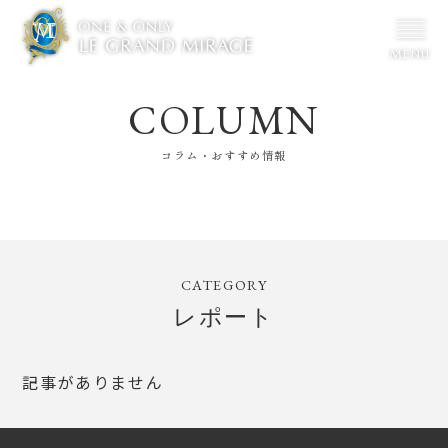
COLUMN
ブランドメッセージ
ブライダルフェア
コラム・おすすめ情報
ウェディングレポート
料金プラン
チャペル
披露宴・ガーデン
料理・デザート
クリエイター
CATEGORY
コラム・おすすめ情報
特典・プレゼント
レポート
家族婚＆
少人数婚
NEWS & TOPICS
記事がありません
Q & A
ご列席の
皆様へ
交通
アクセス
会社
案内