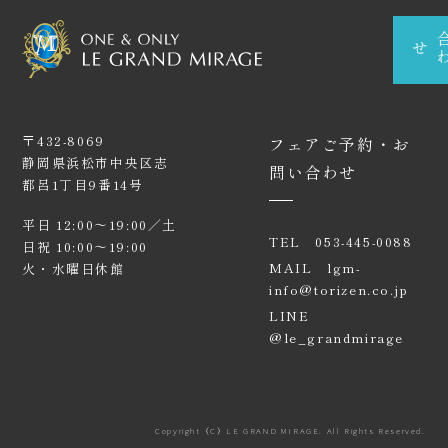
せ
アニバーサリーケーキ
採用情報
〒432-8069
フェアご予約・お
静岡県浜松市中央区志
問い合わせ
企業・一般利用のお問い合わせ
都呂1丁目9番14号
平日 12:00〜19:00／土
CONTACT
ご来館・お問い合わせ
TEL
053-445-0088
日祝 10:00〜19:00
MAIL
lgm-
火・水曜日休館
info@torizen.co.jp
LINE
@le_grandmirage
Copyright（C）LE GRAND MIRAGE. All Rights Reserved.