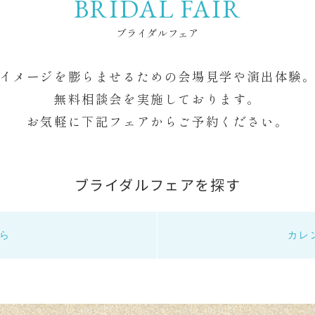
BRIDAL FAIR
ブライダルフェア
イメージを膨らませるための
会場見学や演出体験
CONTACT
ご来館・お
無料相談会を実施しております。
お気軽に下記フェアからご予約ください。
FAIR
WEDDING REPORT
ア
ウェディングレポート
ブライダルフェアを探す
挙式
PARTY SPACE
披露宴・ガーデン
ら
カレ
R
COLUMN
コラム・おすすめ情報