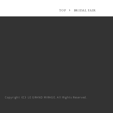
TOP
BRIDAL FAIR
Copyright（C）LE GRAND MIRAGE. All Rights Reserved.