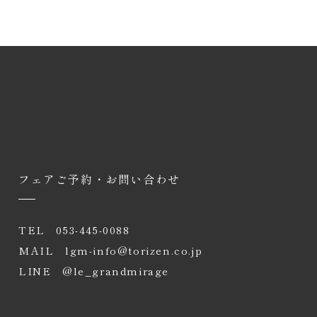
フェアご予約・お問い合わせ
席の
交通
特典・
会社
TEL
053-445-0088
へ
アクセス
プレゼント
案内
MAIL
lgm-info@torizen.co.jp
LINE
@le_grandmirage
企業・一般利用のお問い合わせ