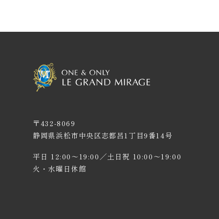
〒432-8069
静岡県浜松市中央区志都呂1丁目9番14号
家族婚＆
NEWS &
Q &
ご列
平日 12:00〜19:00／土日祝 10:00〜19:00
少人数婚
TOPICS
A
皆様
火・水曜日休館
アニバーサリーケーキ
採用情報