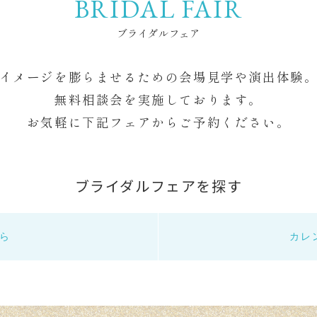
BRIDAL FAIR
ブライダルフェア
イメージを膨らませるための
会場見学や演出体験
CONTACT
ご来館・お
無料相談会を実施しております。
お気軽に下記フェアからご予約ください。
FAIR
WEDDING REPORT
ア
ウェディングレポート
ブライダルフェアを探す
挙式
PARTY SPACE
披露宴・ガーデン
ら
カレ
R
COLUMN
コラム・おすすめ情報