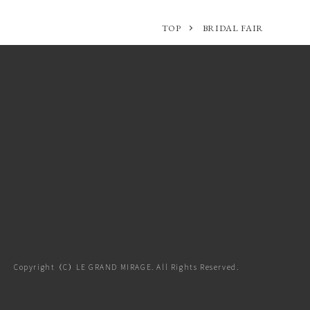
TOP
BRIDAL FAIR
Copyright（C）LE GRAND MIRAGE. All Rights Reserved.