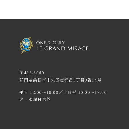
〒432-8069
静岡県浜松市中央区志都呂1丁目9番14号
家族婚＆
NEWS &
Q &
ご列
平日 12:00〜19:00／土日祝 10:00〜19:00
少人数婚
TOPICS
A
皆様
火・水曜日休館
アニバーサリーケーキ
採用情報