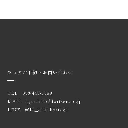
フェアご予約・お問い合わせ
席の
交通
特典・
会社
TEL
053-445-0088
へ
アクセス
プレゼント
案内
MAIL
lgm-info@torizen.co.jp
LINE
@le_grandmirage
企業・一般利用のお問い合わせ