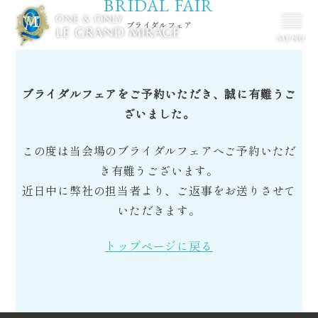
BRIDAL FAIR
ブライダルフェア
ブランドメッセージ
ブライダルフェア
ブライダルフェアをご予約いただき、
誠に有難うご
ざいました。
ウェディングレポート
料金プラン
この度は当会場のブライダルフェアへ
ご予約いただ
チャペル
披露宴・ガーデン
き有難うございます。
料理・デザート
クリエイター
近日中に弊社の担当者より、
ご返事をお送りさせて
いただきます。
コラム・おすすめ情報
特典・プレゼント
トップページに戻る
家族婚＆
少人数婚
NEWS & TOPICS
Q & A
ご列席の
皆様へ
交通
アクセス
会社
案内