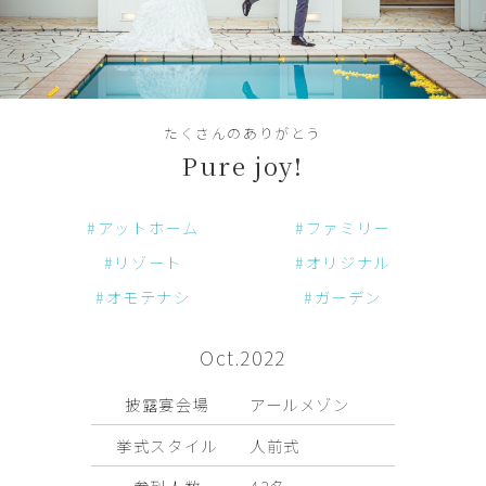
アニバーサリーケーキ
たくさんのありがとう
採用情報
Pure joy!
企業・一般利用のお問い合わせ
アットホーム
ファミリー
CONTACT
ご来館・お問い合わせ
リゾート
オリジナル
オモテナシ
ガーデン
Oct.2022
披露宴会場
アールメゾン
挙式スタイル
人前式