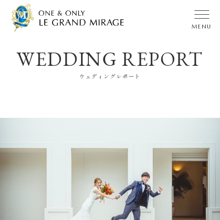
WEDDING REPORT
ブランドメッセージ
ブライダルフェア
ウェディングレポート
ウェディングレポート
料金プラン
チャペル
披露宴・ガーデン
料理・デザート
クリエイター
コラム・おすすめ情報
特典・プレゼント
家族婚＆
少人数婚
NEWS & TOPICS
Q & A
ご列席の
皆様へ
交通
アクセス
会社
案内