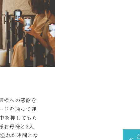
御様への感謝を
ードを通って迎
背中を押してもら
様お母様と3人
も溢れた時間とな
せ