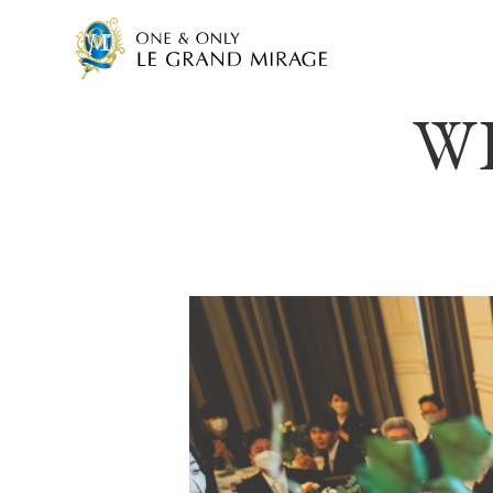
W
BRAND MESSAGE
BRIDAL 
ブランドメッセージ
ブライダルフェ
WEDDING PLAN
届ける
料金プラン
チャペル
CUISINE
CREATO
料理・デザート
クリエイター