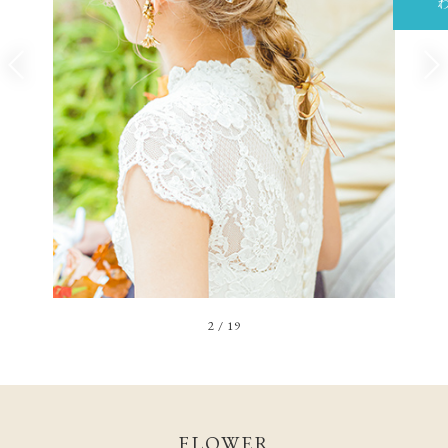
2
/
19
FLOWER