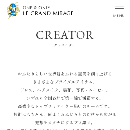
CREATOR
ブランドメッセージ
ブライダルフェア
クリエイター
ウェディングレポート
料金プラン
チャペル
披露宴・ガーデン
おふたりらしい世界観あふれる空間を創り上げる
料理・デザート
クリエイター
さまざまなブライダルアイテム。
コラム・おすすめ情報
特典・プレゼント
ドレス、ヘアメイク、装花、
写真・ムービー。
いずれも全国各地で第一線で活躍する、
家族婚＆
少人数婚
NEWS & TOPICS
高感度なトップクリエイター揃いのチームです。
Q & A
ご列席の
皆様へ
技術はもちろん、何よりおふたりとの対話から広がる
発想をカタチにするプロ集団。
交通
アクセス
会社
案内