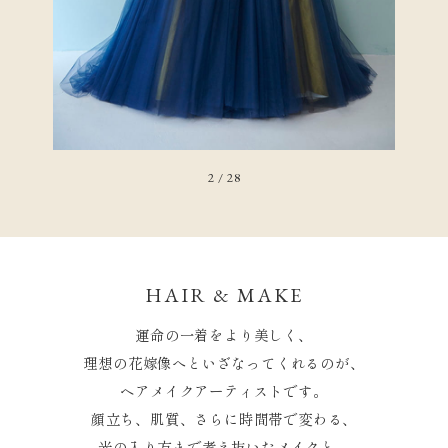
2
/
28
HAIR & MAKE
運命の一着をより美しく、
理想の花嫁像へといざなってくれるのが、
ヘアメイクアーティストです。
顔立ち、肌質、さらに時間帯で変わる、
光の入り方まで考え抜いたメイクと、