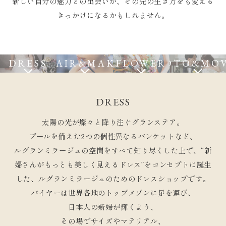
新しい自分の魅力との出会いが、その先の生き方をも変える
きっかけになるかもしれません。
アニバーサリーケーキ
DRESS
HAIR&MAKE
FLOWER
PHOTO&MOV
採用情報
企業・一般利用のお問い合わせ
DRESS
CONTACT
ご来館・お問い合わせ
太陽の光が燦々と降り注ぐグランステア。
プールを備えた2つの個性異なるバンケットなど、
ルグランミラージュの空間を
すべて知り尽くした上で、
“新
婦さんがもっとも美しく見えるドレス”を
コンセプトに誕生
した、ルグランミラージュのためのドレスショップです。
バイヤーは世界各地のトップメゾンに足を運び、
日本人の新婦が輝くよう、
その場でサイズやマテリアル、